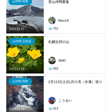
山仲間-関東
登山仲間募集
Ren14
752
2023.01.27
山仲間-北海道
札幌近郊の山
SHO
303
2023.01.25
山仲間-関東
2月11日(土)払沢の滝（氷瀑）巡り
こうせい
913
2023.01.24