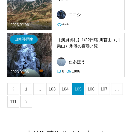
ニコシ
424
2023.01.06
山仲間-関東
【満員御礼】1/22日曜 川苔山（川
乗山）氷瀑の百尋ノ滝
たあぼう
8
1906
2023.01.06
1
…
103
104
105
106
107
…

111
