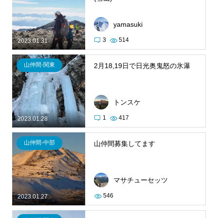
yamasuki
3
514
2023.01.31
山仲間-関東
2月18,19日で日光奥鬼怒の氷瀑
トンスケ
1
417
2023.01.28
山仲間-中部
山仲間募集してます
マサチューセッツ
546
2023.01.27