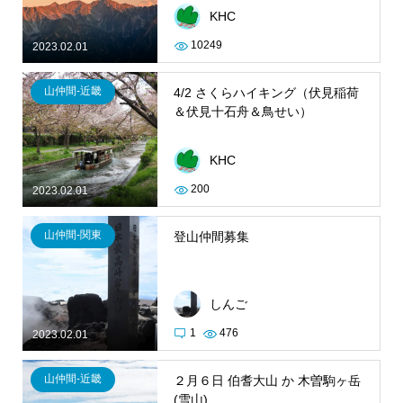
KHC
10249
2023.02.01
山仲間-近畿
4/2 さくらハイキング（伏見稲荷
＆伏見十石舟＆鳥せい）
KHC
200
2023.02.01
山仲間-関東
登山仲間募集
しんご
1
476
2023.02.01
山仲間-近畿
２月６日 伯耆大山 か 木曽駒ヶ岳
(雪山)