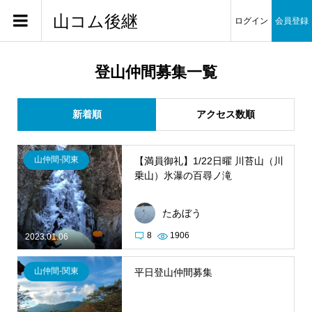
山コム後継
ログイン
会員登録
登山仲間募集一覧
新着順
アクセス数順
山仲間-関東
【満員御礼】1/22日曜 川苔山（川
乗山）氷瀑の百尋ノ滝
たあぼう
8
1906
2023.01.06
山仲間-関東
平日登山仲間募集