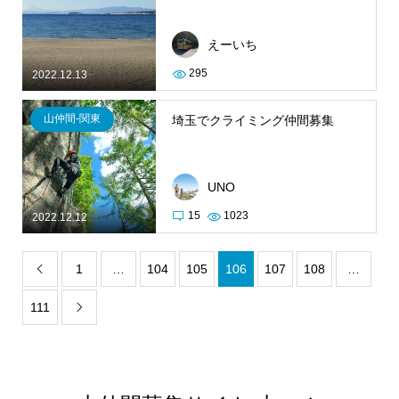
えーいち
295
2022.12.13
山仲間-関東
埼玉でクライミング仲間募集
UNO
15
1023
2022.12.12
1
…
104
105
106
107
108
…

111
