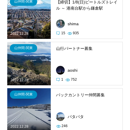
山仲間-関東
【締切】1/8(日)ビートルズトレイ
ル ～ 港南台駅から鎌倉駅
shima
15
935
2022.12.28
山仲間-関東
山行パートナー募集
aoshi
1
752
2022.12.28
山仲間-関東
バックカントリー仲間募集
パタパタ
246
2022.12.28