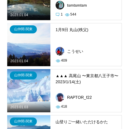
tsmtsmtsm
1
544
2023.01.04
山仲間-関東
1月9日 丸山(秩父)
こうせい
409
2023.01.04
山仲間-関東
▲▲▲ 高尾山 〜東京都八王子市〜
2023/1/14(土)
RAPTOR_f22
418
2023.01.03
山仲間-関東
山登りご一緒いただけるかた