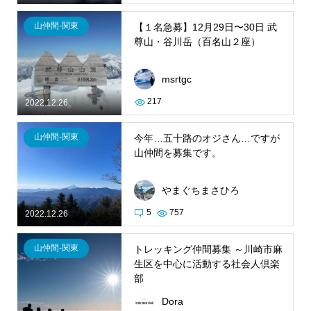
山仲間-関東
【１名急募】12月29日〜30日 武
尊山・谷川岳（百名山２座）
msrtgc
217
2022.12.26
山仲間-関東
今年…五十路のオジさん…ですが
山仲間を募集です。
やまぐちまさひろ
5
757
2022.12.26
山仲間-関東
トレッキング仲間募集 ～川崎市麻
生区を中心に活動する社会人倶楽
部
Dora