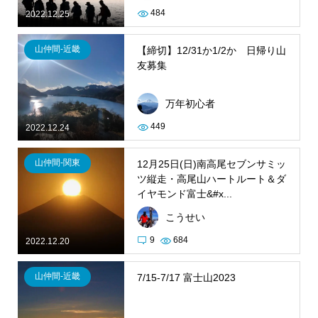
484
2022.12.25
山仲間-近畿
【締切】12/31か1/2か 日帰り山
友募集
万年初心者
449
2022.12.24
山仲間-関東
12月25日(日)南高尾セブンサミッ
ツ縦走・高尾山ハートルート＆ダ
イヤモンド富士&#x...
こうせい
9
684
2022.12.20
山仲間-近畿
7/15-7/17 富士山2023