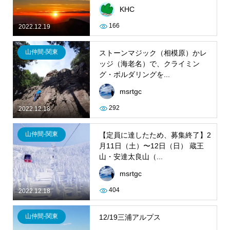
KHC
166
2022.12.19
山仲間-関東
ストーンマジック（相模原）かレ
ッジ（海老名）で、クライミン
グ・ボルダリングを...
msrtgc
292
2022.12.18
山仲間-関東
【定員に達したため、募集終了】2
月11日（土）〜12日（日） 蔵王
山・安達太良山（...
msrtgc
404
2022.12.18
山仲間-関東
12/19三浦アルプス