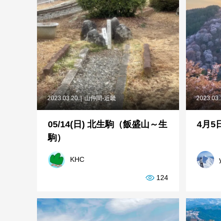
2023.03.20
山仲間-近畿
2023.03
05/14(日) 北生駒（飯盛山～生
4月5
駒）
KHC
124