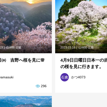
.19
山仲間-近畿
2023.03.18
山仲間-近畿
日㈬ 吉野へ桜を見に🌸
4月9日日曜日日本一の
の桜を見に行きます。
yamasuki
かつ4073
296