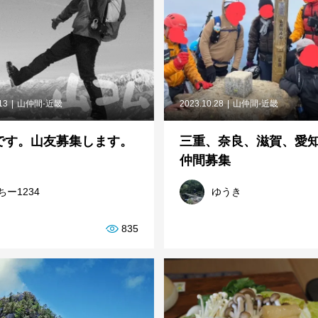
13
山仲間-近畿
2023.10.28
山仲間-近畿
代です。山友募集します。
三重、奈良、滋賀、愛
仲間募集
ちー1234
ゆうき
835