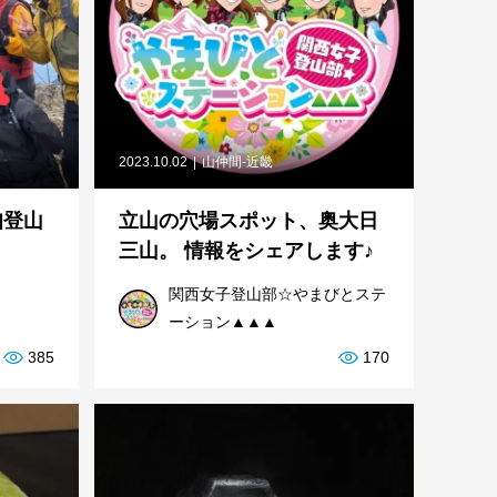
2023.10.02
山仲間-近畿
知登山
立山の穴場スポット、奥大日
三山。 情報をシェアします♪
関西女子登山部☆やまびとステ
ーション▲▲▲
385
170