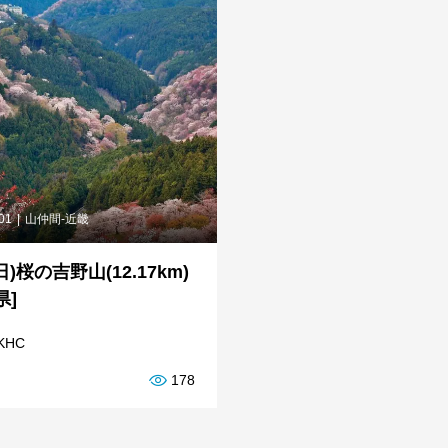
.01
山仲間-近畿
(日)桜の吉野山(12.17km)
県]
KHC
178