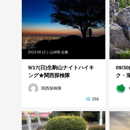
2023.09.12
山仲間-近畿
2023.08
9/17(日)生駒山ナイトハイキ
09/
ング★関西探検隊
ク・
関西探検隊
256