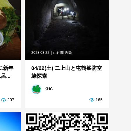
2023.03.22
山仲間-近畿
社に新年
04/22(土) 二上山と屯鶴峯防空
...
壕探索
KHC
207
165