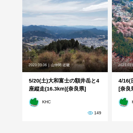
2023.03.06
山仲間-近畿
2023.03
5/20(土)大和富士の額井岳と4
4/16
座縦走(16.3km)[奈良県]
[奈良
KHC
149