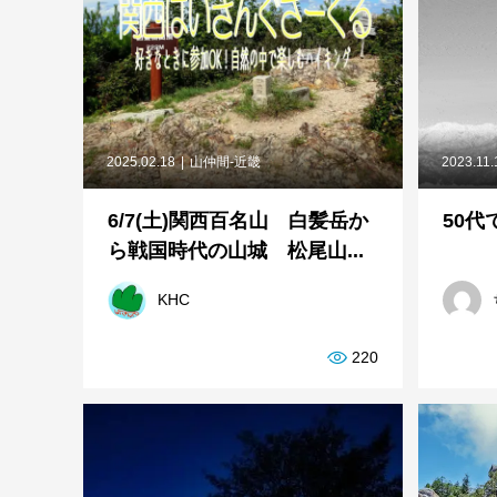
2025.02.18
山仲間-近畿
2023.11.
6/7(土)関西百名山 白髪岳か
50
ら戦国時代の山城 松尾山...
KHC
220