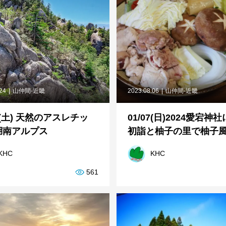
.24
山仲間-近畿
2023.08.06
山仲間-近畿
30(土) 天然のアスレチッ
01/07(日)2024愛宕神
湖南アルプス
初詣と柚子の里で柚子風呂
KHC
KHC
561