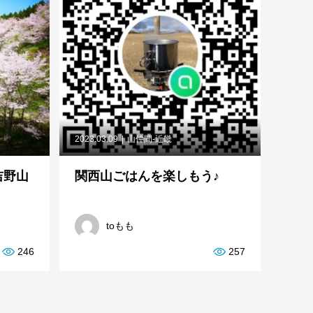
2023.03.09
山仲間-近畿
吉野山
関西山ごはんを楽しもう♪
toもも
246
257