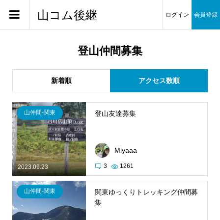
山コム後継
ログイン
会員登録
登山仲間募集
新着順
アクセス数順
山仲間-関東
登山友達募集
Miyaaa
3
1261
2023.09.23
山仲間-関東
関東ゆっくりトレッキング仲間募
集