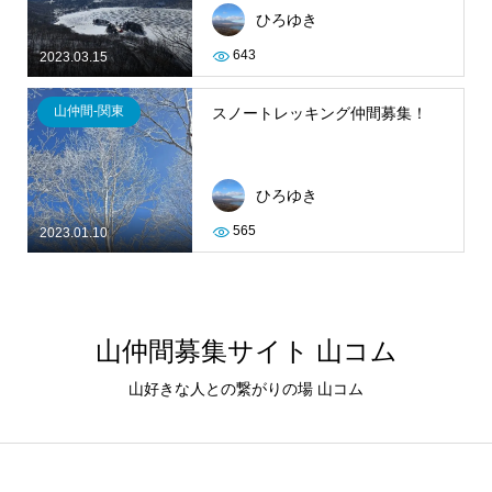
ひろゆき
643
2023.03.15
山仲間-関東
スノートレッキング仲間募集！
ひろゆき
565
2023.01.10
山仲間募集サイト 山コム
山好きな人との繋がりの場 山コム