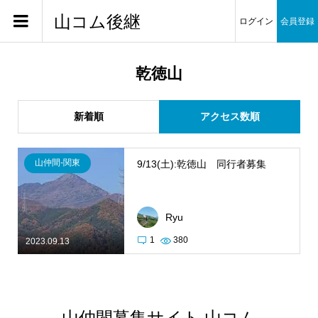
山コム後継
ログイン
会員登録
乾徳山
新着順
アクセス数順
山仲間-関東
9/13(土):乾徳山 同行者募集
Ryu
1
380
2023.09.13
山仲間募集サイト 山コム