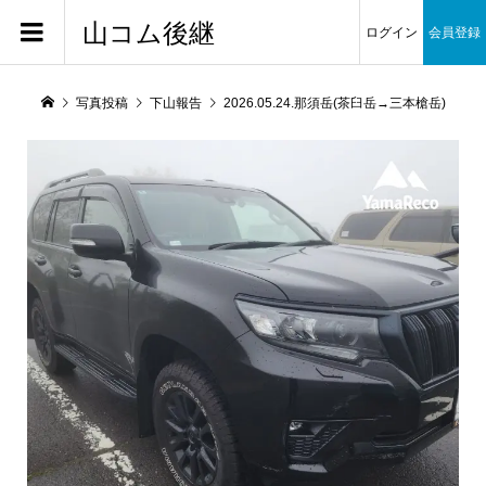
山コム後継
ログイン
会員登録
写真投稿
下山報告
2026.05.24.那須岳(茶臼岳→三本槍岳)