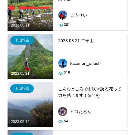
こうせい
301
2023.05.21
下山報告
2023.05.21 二子山
kazunori_ohashi
215
2023.05.21
下山報告
こんなところでも咲き誇る花って
力を感じます！(#^^#)
ピコたろん
54
2023.05.14