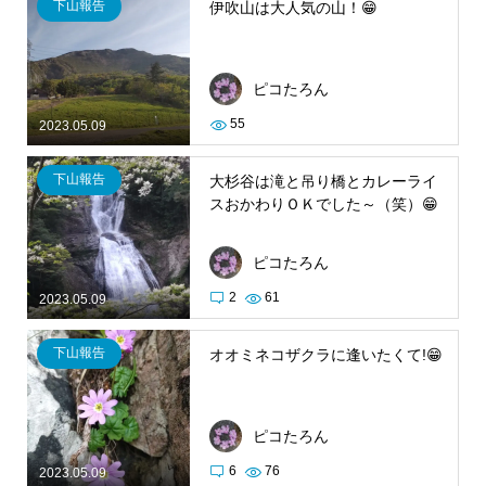
下山報告
伊吹山は大人気の山！😁
ピコたろん
55
2023.05.09
下山報告
大杉谷は滝と吊り橋とカレーライ
スおかわりＯＫでした～（笑）😁
ピコたろん
2
61
2023.05.09
下山報告
オオミネコザクラに逢いたくて!😁
ピコたろん
6
76
2023.05.09