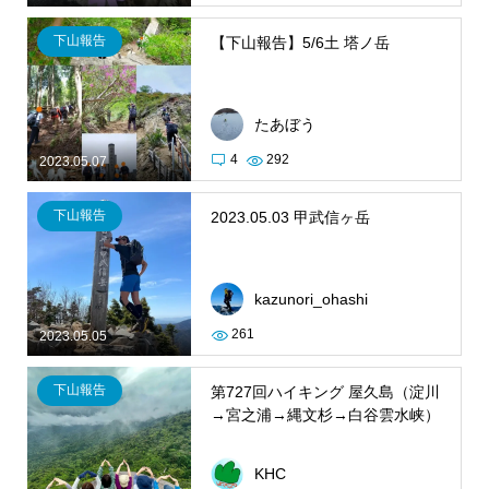
下山報告
【下山報告】5/6土 塔ノ岳
たあぼう
4
292
2023.05.07
下山報告
2023.05.03 甲武信ヶ岳
kazunori_ohashi
261
2023.05.05
下山報告
第727回ハイキング 屋久島（淀川
→宮之浦→縄文杉→白谷雲水峡）
KHC