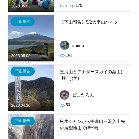
2
175
2023.05.03
下山報告
【下山報告】5/2大平山ハイク
shima
163
2023.05.02
下山報告
皇海山とアナザースカイの鋸山(
´艸｀)(笑)
ピコたろん
53
2023.04.30
下山報告
松木ジャンから中倉山ー沢入山先
の展望地まで(#^^#)