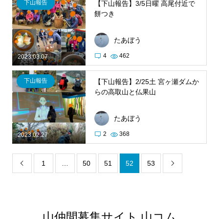
下山報告
【下山報告】3/5日曜 高尾付近で
餅つき
たあぼう
4
462
2023.03.07
下山報告
【下山報告】2/25土 宮ヶ瀬ダムか
らの高取山と仏果山
たあぼう
2
368
2023.02.27
1
…
50
51
52
53


山仲間募集サイト 山コム