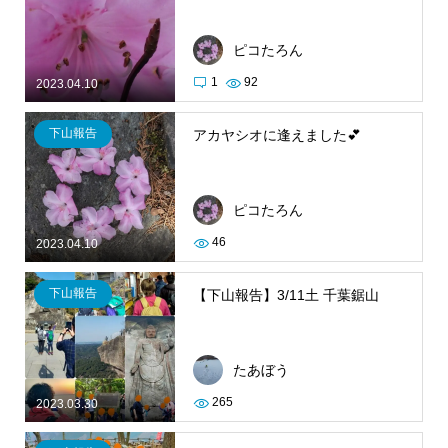
ピコたろん
1
92
2023.04.10
下山報告
アカヤシオに逢えました💕
ピコたろん
46
2023.04.10
下山報告
【下山報告】3/11土 千葉鋸山
たあぼう
265
2023.03.30