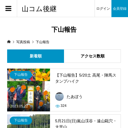
山コム後継
ログイン
会員登録
下山報告
写真投稿
下山報告
新着順
アクセス数順
下山報告
【下山報告】5/20土 高尾・陣馬ス
タンプハイク
たあぼう
324
2023.05.22
下山報告
5月21日(日)嵐山渓谷・遠山甌穴・
大平山