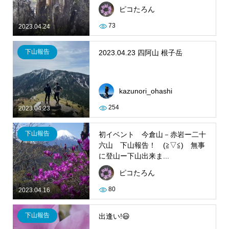
ピコたろん
73
2023.04.24
下山報告
2023.04.23 四阿山 根子岳
kazunori_ohashi
254
2023.04.23
下山報告
初イベント 今倉山－赤岩ー二十
六山 下山報告！ (≧▽≦) 無事
に登山ー下山出来ま...
ピコたろん
80
2023.04.16
下山報告
出逢い!😃