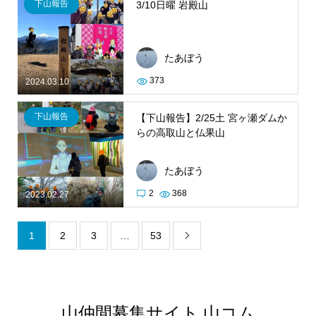
下山報告
3/10日曜 岩殿山
たあぼう
373
2024.03.10
下山報告
【下山報告】2/25土 宮ヶ瀬ダムか
らの高取山と仏果山
たあぼう
2
368
2023.02.27
1
2
3
…
53

山仲間募集サイト 山コム