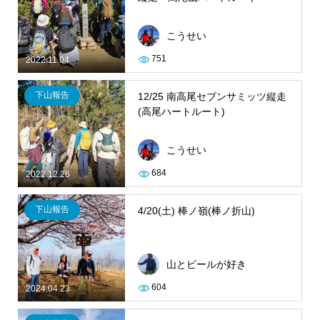
こうせい
751
2022.11.04
下山報告
12/25 南高尾セブンサミッツ縦走
(高尾ハートルート)
こうせい
684
2022.12.26
下山報告
4/20(土) 棒ノ嶺(棒ノ折山)
山とビールが好き
604
2024.04.23