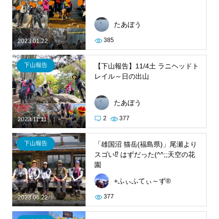
たあぼう
385
2023.01.22
下山報告
【下山報告】11/4土 ラニヘッドト
レイル～日の出山
たあぼう
2
377
2023.11.11
下山報告
「雄国沼 猫岳(福島県)」尾瀬より
スゴい⁉︎ はずだった(^^;;天空の花
園
+ふぃふてぃ～ず®︎
377
2023.06.22