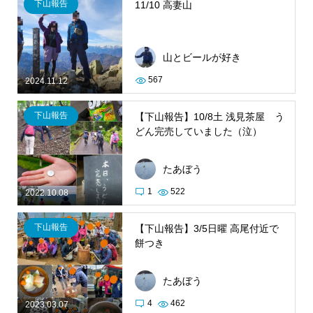
下山報告
11/10 高妻山
山とビールが好き
567
2024.11.12
下山報告
【下山報告】10/8土 浅見茶屋 う
どん完売していました（泣）
たあぼう
1
522
2022.10.08
下山報告
【下山報告】3/5日曜 高尾付近で
餅つき
たあぼう
4
462
2023.03.07