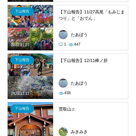
下山報告
【下山報告】11/27高尾「もみじま
つり」と「おでん」
たあぼう
1
447
2022.11.27
下山報告
【下山報告】12/11棒ノ折
たあぼう
438
2022.12.11
下山報告
雲取山♫
みきみき