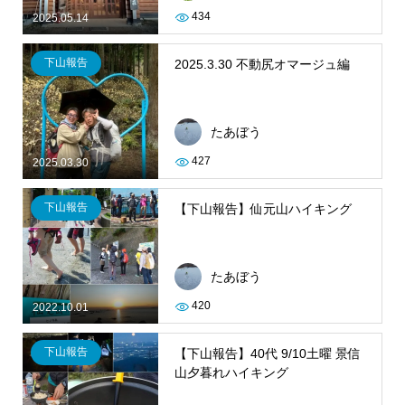
434
2025.05.14
下山報告
2025.3.30 不動尻オマージュ編
たあぼう
427
2025.03.30
下山報告
【下山報告】仙元山ハイキング
たあぼう
420
2022.10.01
下山報告
【下山報告】40代 9/10土曜 景信
山夕暮れハイキング