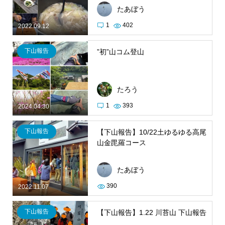
たあぼう
1
402
2022.09.12
下山報告
”初”山コム登山
たろう
1
393
2024.04.30
下山報告
【下山報告】10/22土ゆるゆる高尾
山金毘羅コース
たあぼう
390
2022.11.07
下山報告
【下山報告】1.22 川苔山 下山報告