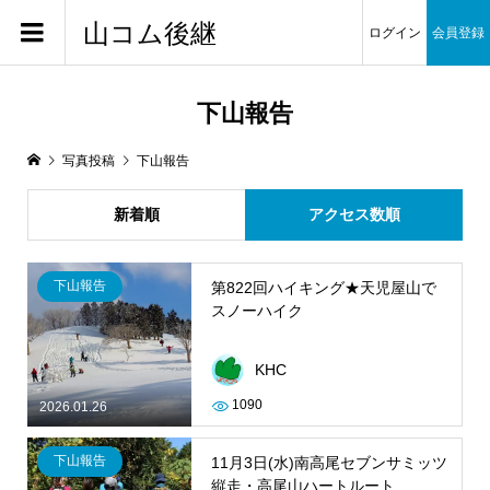
山コム後継
ログイン
会員登録
下山報告
写真投稿
下山報告
新着順
アクセス数順
下山報告
第822回ハイキング★天児屋山で
スノーハイク
KHC
1090
2026.01.26
下山報告
11月3日(水)南高尾セブンサミッツ
縦走・高尾山ハートルート