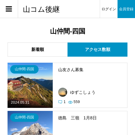
山コム後継
ログイン
会員登録
山仲間-四国
新着順
アクセス数順
山仲間-四国
山友さん募集
ゆずこしょう
1
559
2024.05.31
山仲間-四国
徳島 三嶺 1月8日