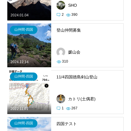
SHO
2
390
2024.01.04
山仲間-四国
登山仲間募集
媛山会
310
2024.12.14
山仲間-四国
11/4四国徳島剣山登山
カトリ(土偶君)
1
267
2022.11.01
山仲間-四国
四国テスト