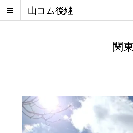
山コム後継
関