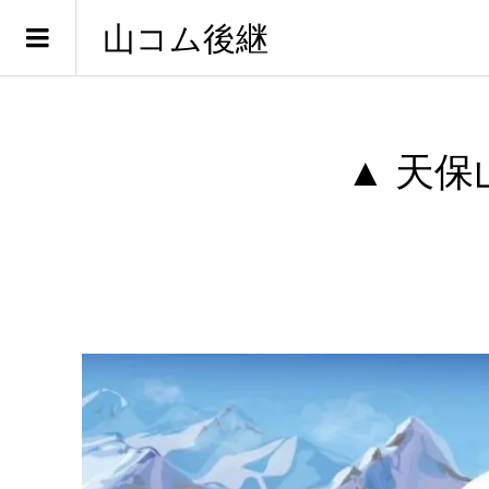
山コム後継
▲ 天保山