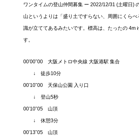
ワンタイムの登山仲間募集 ー 2022/12/31 (
山というよりは「盛り土ですらない、周囲にくらべ
識が立ててあるみたいです。標高は、たったの 4m
す。
00'00"00 大阪メトロ中央線 大阪港駅 集合
↓ 徒歩10分
00'10"00 天保山公園 入り口
↓ 登山5秒
00'10"05 山頂
↓ 休憩3分
00'13"05 山頂