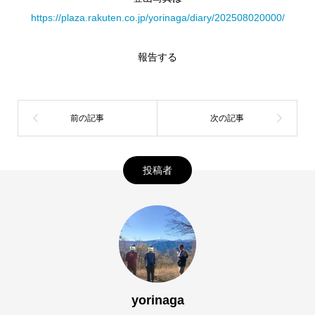
https://plaza.rakuten.co.jp/yorinaga/diary/202508020000/
報告する
投稿者
yorinaga