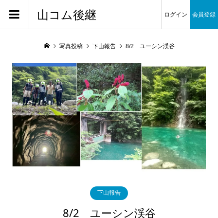
山コム後継
ログイン
会員登録
写真投稿
下山報告
8/2 ユーシン渓谷
下山報告
8/2 ユーシン渓谷