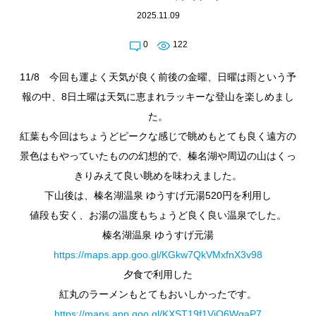
2025.11.09
0
122
11/8 今回も運よく天気が良く前後の金曜、日曜は雨という予
報の中、8日土曜は天気に恵まれラッキーな登山を楽しめまし
た。
紅葉も今回はちょうどピークな感じで眺めもとても良く遠方の
景色はもやっていたものの幻想的で、榛名湖や周辺の山はくっ
きりみえて良い眺めを味わえました。
下山後は、榛名湖温泉 ゆうすげ元湯520円を利用し
値段も安く、お湯の温度もちょうど良く良い温泉でした。
榛名湖温泉 ゆうすげ元湯
https://maps.app.goo.gl/KGkw7QkVMxfnX3v98
夕食で利用した
紅丸のラーメンもとてもおいしかったです。
https://maps.app.goo.gl/KXST19f1VjQ6WgaP7