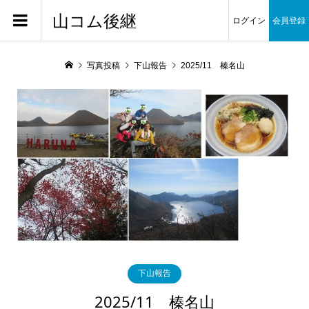
山コム後継
ログイン
会員登録
写真投稿
下山報告
2025/11 榛名山
下山報告
2025/11 榛名山