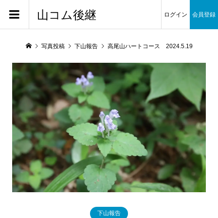
山コム後継
ログイン
会員登録
写真投稿
下山報告
高尾山ハートコース 2024.5.19
下山報告