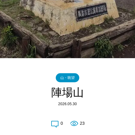
山・眺望
陣場山
2026.05.30
0
23