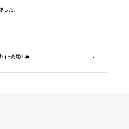
きました。
山〜高尾山🏔️