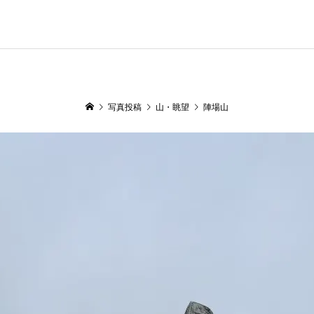
写真投稿
山・眺望
陣場山