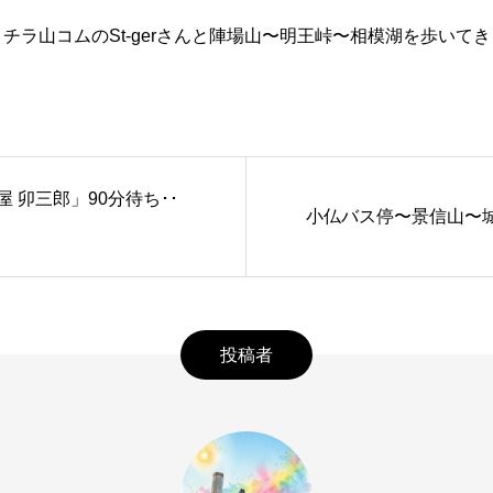
チラ山コムのSt-gerさんと陣場山〜明王峠〜相模湖を歩いて
 卯三郎」90分待ち･･
小仏バス停〜景信山〜城
投稿者