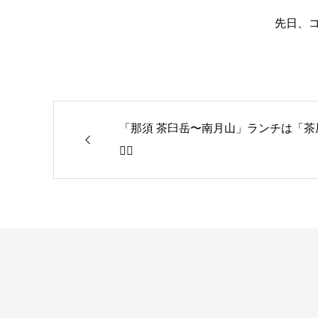
先日、コ
「那須 茶臼岳〜南月山」ランチは「茶屋
😮‍💨