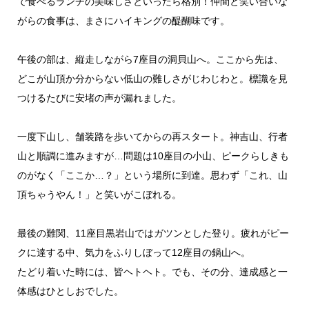
で食べるランチの美味しさといったら格別！仲間と笑い合いな
がらの食事は、まさにハイキングの醍醐味です。
午後の部は、縦走しながら7座目の洞貝山へ。ここから先は、
どこが山頂か分からない低山の難しさがじわじわと。標識を見
つけるたびに安堵の声が漏れました。
一度下山し、舗装路を歩いてからの再スタート。神吉山、行者
山と順調に進みますが…問題は10座目の小山、ピークらしきも
のがなく「ここか…？」という場所に到達。思わず「これ、山
頂ちゃうやん！」と笑いがこぼれる。
最後の難関、11座目黒岩山ではガツンとした登り。疲れがピー
クに達する中、気力をふりしぼって12座目の鍋山へ。
たどり着いた時には、皆ヘトヘト。でも、その分、達成感と一
体感はひとしおでした。