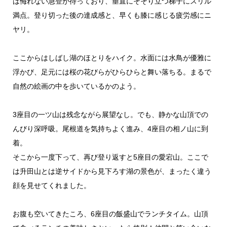
は侮れない急登が待っており、垂直にそそり立つ梯子にスリル
満点。登り切った後の達成感と、早くも膝に感じる疲労感にニ
ヤリ。
ここからはしばし湖のほとりをハイク。水面には水鳥が優雅に
浮かび、足元には桜の花びらがひらひらと舞い落ちる。まるで
自然の絵画の中を歩いているかのよう。
3座目の一ツ山は残念ながら展望なし。でも、静かな山頂での
んびり深呼吸。尾根道を気持ちよく進み、4座目の相ノ山に到
着。
そこから一度下って、再び登り返すと5座目の愛宕山。ここで
は升田山とは逆サイドから見下ろす湖の景色が、まったく違う
顔を見せてくれました。
お腹も空いてきたころ、6座目の飯盛山でランチタイム。山頂