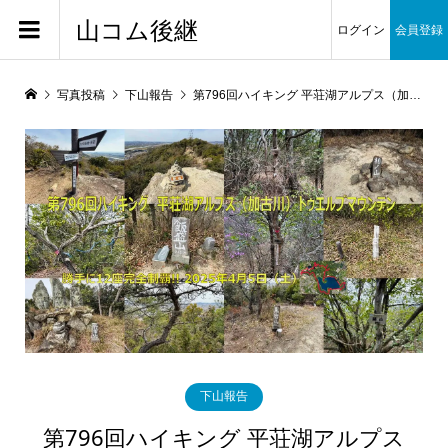
山コム後継
ログイン
会員登録
写真投稿
下山報告
第796回ハイキング 平荘湖アルプス（加古川）トゥエルブマウンテン
下山報告
第796回ハイキング 平荘湖アルプス