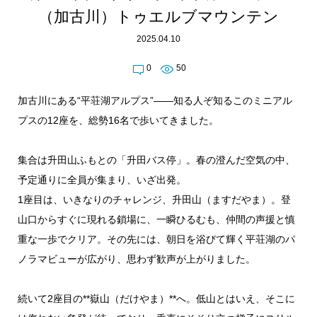
（加古川）トゥエルブマウンテン
2025.04.10
0
50
加古川にある“平荘湖アルプス”――知る人ぞ知るこのミニアル
プスの12座を、総勢16名で歩いてきました。
集合は升田山ふもとの「升田バス停」。春の澄んだ空気の中、
予定通りに全員が集まり、いざ出発。
1座目は、いきなりのチャレンジ、升田山（ますだやま）。登
山口からすぐに現れる鎖場に、一瞬ひるむも、仲間の声援と慎
重な一歩でクリア。その先には、朝日を浴びて輝く平荘湖のパ
ノラマビューが広がり、思わず歓声が上がりました。
続いて2座目の**嶽山（だけやま）**へ。低山とはいえ、そこに