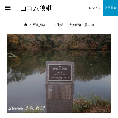
山コム後継
ログイン
会員登録
写真投稿
山・眺望
渋沢丘陵・震生湖