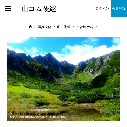
山コム後継
ログイン
会員登録
写真投稿
山・眺望
木曽駒ケ岳 -2-