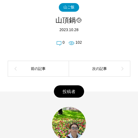
山ご飯
山頂鍋🍲
2023.10.28
0
102
投稿者