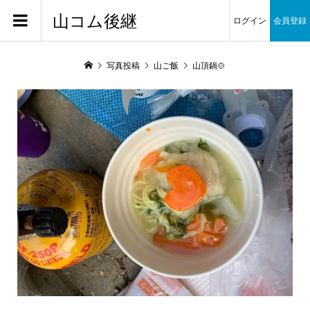
山コム後継
ログイン
会員登録
写真投稿
山ご飯
山頂鍋🍲