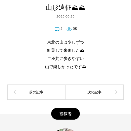
山形遠征⛰️⛰️
2025.09.29
2
58
東北の山は少しずつ
紅葉して来ました⛰️
二座共に歩きやすい
山で楽しかったです⛰️
投稿者