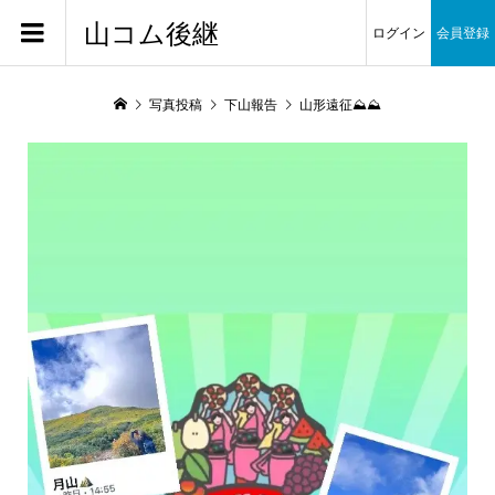
山コム後継
ログイン
会員登録
写真投稿
下山報告
山形遠征⛰️⛰️