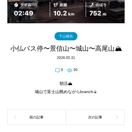
下山報告
小仏バス停〜景信山〜城山〜高尾山🏔️
2026.05.31
0
30
朝活🏔️
城山で富士山眺めながらbranch🍙