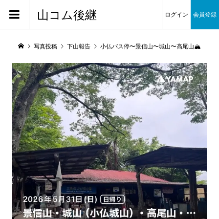
山コム後継
ログイン
会員登録
写真投稿
下山報告
小仏バス停〜景信山〜城山〜高尾山🏔️