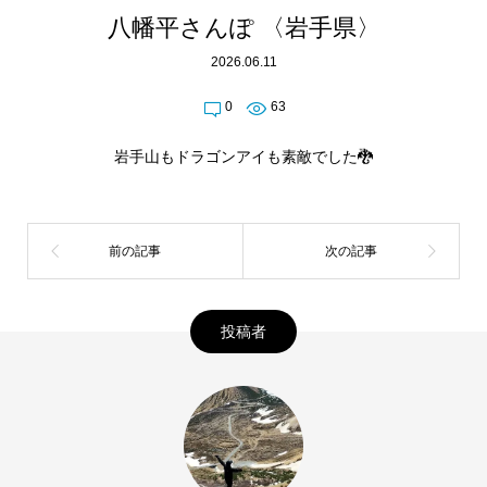
八幡平さんぽ 〈岩手県〉
2026.06.11
0
63
岩手山もドラゴンアイも素敵でした🐉
投稿者