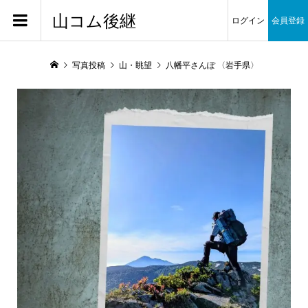
山コム後継
ログイン
会員登録
写真投稿
山・眺望
八幡平さんぽ 〈岩手県〉