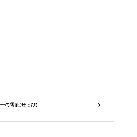
一の雪庇(せっぴ)