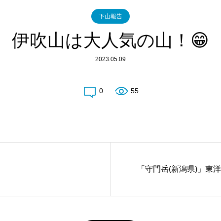
下山報告
伊吹山は大人気の山！😁
2023.05.09
0
55
「守門岳(新潟県)」東洋