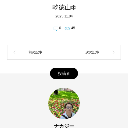
乾徳山❄️
2025.11.04
0
45
投稿者
ナカジー