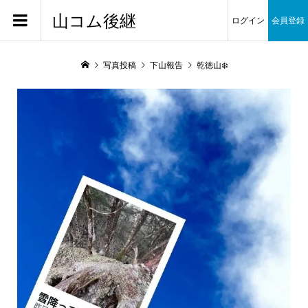
山コム後継
ログイン
会員登録
写真投稿
下山報告
乾徳山❄️