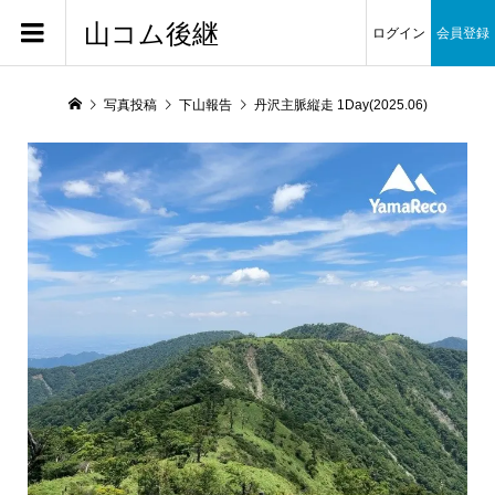
山コム後継
ログイン
会員登録
写真投稿
下山報告
丹沢主脈縦走 1Day(2025.06)