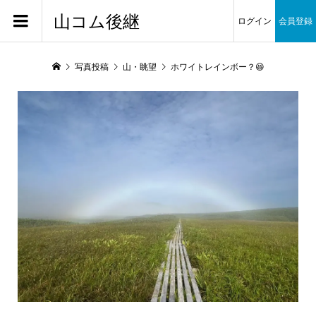
山コム後継
ログイン
会員登録
写真投稿
山・眺望
ホワイトレインボー？😆