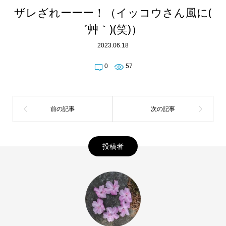
ザレざれーーー！（イッコウさん風に(
´艸｀)(笑)）
2023.06.18
0
57
投稿者