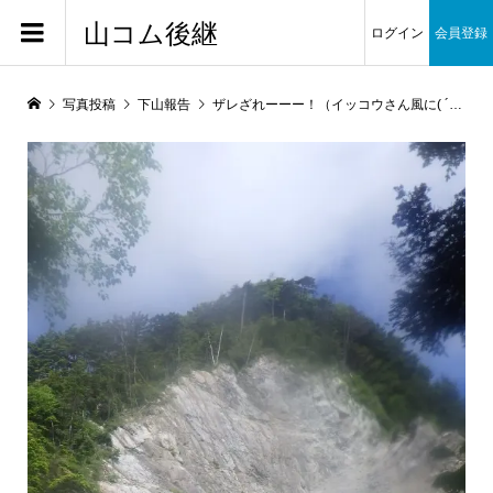
山コム後継
ログイン
会員登録
写真投稿
下山報告
ザレざれーーー！（イッコウさん風に( ´艸｀)(笑)）