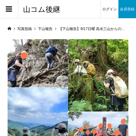
山コム後継
ログイン
会員登録
写真投稿
下山報告
【下山報告】9/17日曜 高水三山からの澤乃井園