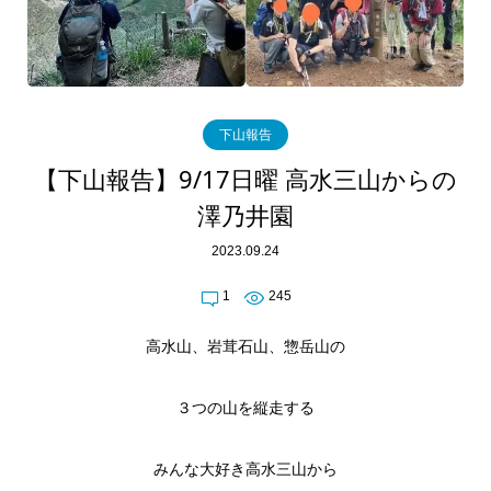
下山報告
【下山報告】9/17日曜 高水三山からの
澤乃井園
2023.09.24
1
245
高水山、岩茸石山、惣岳山の
３つの山を縦走する
みんな大好き高水三山から