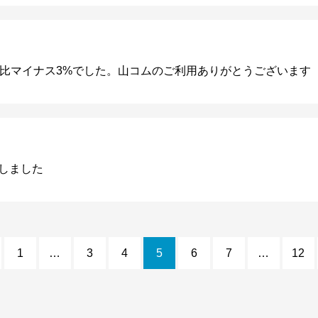
で前月比マイナス3%でした。山コムのご利用ありがとうございます
しました
1
…
3
4
5
6
7
…
12