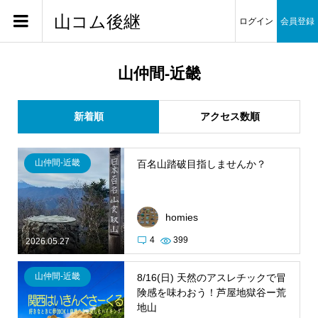
山コム後継
ログイン
会員登録
山仲間-近畿
新着順
アクセス数順
山仲間-近畿
百名山踏破目指しませんか？
homies
4
399
2026.05.27
山仲間-近畿
8/16(日) 天然のアスレチックで冒
険感を味わおう！芦屋地獄谷ー荒
地山