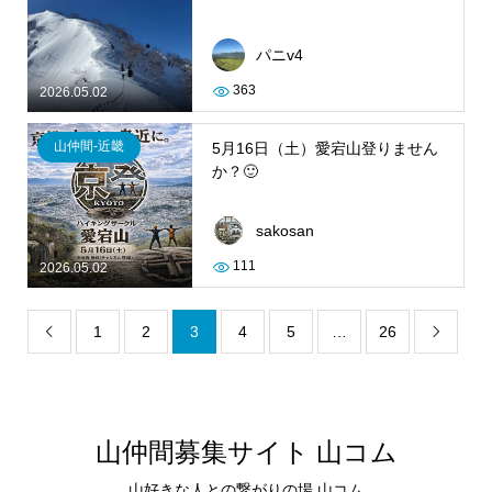
パニv4
363
2026.05.02
山仲間-近畿
5月16日（土）愛宕山登りません
か？🙂
sakosan
111
2026.05.02
1
2
3
4
5
…
26


山仲間募集サイト 山コム
山好きな人との繋がりの場 山コム