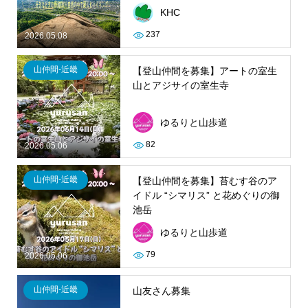
KHC
237
2026.05.08
山仲間-近畿
【登山仲間を募集】アートの室生
山とアジサイの室生寺
ゆるりと山歩道
82
2026.05.06
山仲間-近畿
【登山仲間を募集】苔むす谷のア
イドル “シマリス” と花めぐりの御
池岳
ゆるりと山歩道
79
2026.05.06
山仲間-近畿
山友さん募集