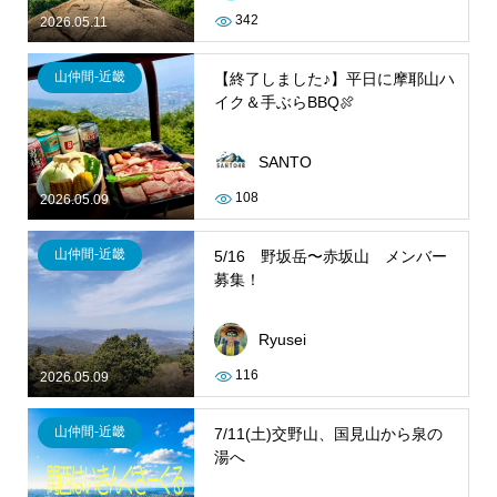
342
2026.05.11
山仲間-近畿
【終了しました♪】平日に摩耶山ハ
イク＆手ぶらBBQ🍖
SANTO
108
2026.05.09
山仲間-近畿
5/16 野坂岳〜赤坂山 メンバー
募集！
Ryusei
116
2026.05.09
山仲間-近畿
7/11(土)交野山、国見山から泉の
湯へ