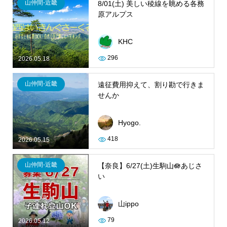
山仲間-近畿
8/01(土) 美しい稜線を眺める各務
原アルプス
KHC
296
2026.05.18
山仲間-近畿
遠征費用抑えて、割り勘で行きま
せんか
Hyogo.
418
2026.05.15
山仲間-近畿
【奈良】6/27(土)生駒山🪷あじさ
い
山ippo
79
2026.05.12