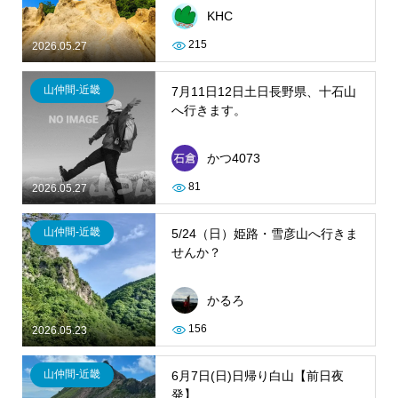
KHC
215
2026.05.27
山仲間-近畿
7月11日12日土日長野県、十石山
へ行きます。
かつ4073
81
2026.05.27
山仲間-近畿
5/24（日）姫路・雪彦山へ行きま
せんか？
かるろ
156
2026.05.23
山仲間-近畿
6月7日(日)日帰り白山【前日夜
発】