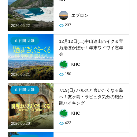
エプロン
237
2026.05.22
山仲間-近畿
12月12日(土)中山連山ハイク＆宝
乃湯ぽかぽか！年末ワイワイ忘年
会
KHC
150
2026.05.21
山仲間-近畿
7/19(日) バルスと言いたくなる島
へ！友ヶ島・ラピュタ気分の砲台
跡ハイキング
KHC
422
2026.05.20