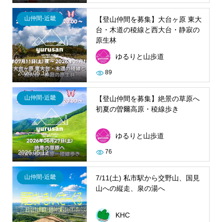
山仲間-近畿
【登山仲間を募集】大台ヶ原 東大
台・木道の稜線と西大台・静寂の
原生林
ゆるりと山歩道
89
2026.05.12
山仲間-近畿
【登山仲間を募集】絶景の草原へ
初夏の曽爾高原・稜線歩き
ゆるりと山歩道
76
2026.05.12
山仲間-近畿
7/11(土) 私市駅から交野山、国見
山への縦走、泉の湯へ
KHC