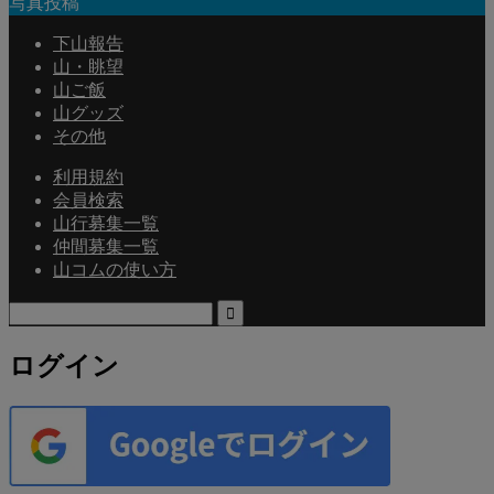
写真投稿
下山報告
山・眺望
山ご飯
山グッズ
その他
利用規約
会員検索
山行募集一覧
仲間募集一覧
山コムの使い方
検
索:
ログイン