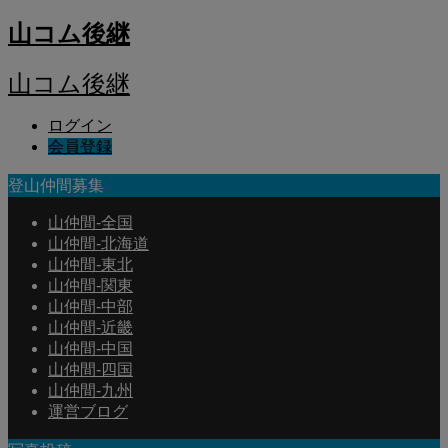
山コム後継
山コム後継
ログイン
会員登録
登山仲間募集
山仲間-全国
山仲間-北海道
山仲間-東北
山仲間-関東
山仲間-中部
山仲間-近畿
山仲間-中国
山仲間-四国
山仲間-九州
運営ブログ