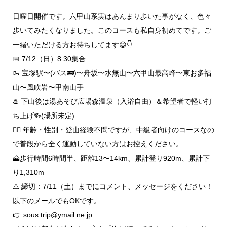
日曜日開催です。六甲山系実はあんまり歩いた事がなく、色々
歩いてみたくなりました。このコースも私自身初めてです。ご
一緒いただける方お待ちしてます😀👇
📅 7/12（日）8:30集合
🥾 宝塚駅〜(バス🚌)〜舟坂〜水無山〜六甲山最高峰〜東お多福
山〜風吹岩〜甲南山手
♨️ 下山後は湯あそび広場森温泉（入浴自由）＆希望者で軽い打
ち上げ🍻(場所未定)
🙋‍♂️ 年齢・性別・登山経験不問ですが、中級者向けのコースなの
で普段から全く運動していない方はお控えください。
🗻歩行時間6時間半、距離13〜14km、累計登り920m、累計下
り1,310m
⚠️ 締切：7/11（土）までにコメント、メッセージをください！
以下のメールでもOKです。
👉 sous.trip@ymail.ne.jp