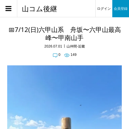
山コム後継
ログイン
会員登録
📅7/12(日)六甲山系 舟坂〜六甲山最高
峰〜甲南山手
2026.07.01
山仲間-近畿
0
149