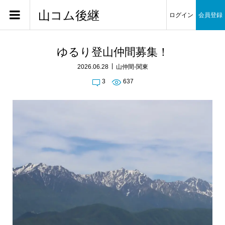
山コム後継
ログイン
会員登録
ゆるり登山仲間募集！
2026.06.28
山仲間-関東
3
637