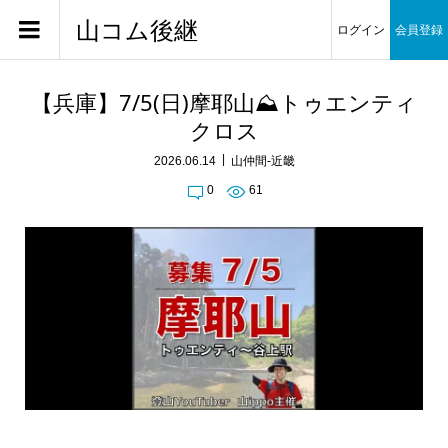
山コム後継
ログイン
会員登録
【兵庫】7/5(日)摩耶山⛰️トゥエンティ
クロス
2026.06.14
山仲間-近畿
0
61