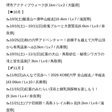
堺市アクティブウォーク[8.1km / Lv.2 / 大阪府]
【🍁10月 】
🥾10/3(土)飯道山ー庚申山縦走[16.4km / Lv.7 / 滋賀県]
🥾10/10(土)～10/11(日)前鬼ブルーと大普賢岳[6.6km / Lv.6 / 奈
良県]
🥾10/25(日)秋の六甲アドベンチャー！岩梯子を越えて六甲山頂
から有馬温泉へ♨️[13km / Lv.7 / 兵庫県]
🥾10/31(土)～11/1(日)紅葉の大山・鳥取砂丘・秘境シワガラの
滝と皆生温泉[7.3km / Lv.6 / 鳥取県]
【🍂11月 】
🥾11/8(日)みんなで完歩へ！2026 KOBE六甲 全山縦走／半縦走
[43.06km / Lv.10 / 兵庫県]
🥾11/15(日)紅葉のみたらい渓谷と鍾乳洞探検を楽しもう！
[9.1km / Lv.4 / 奈良県]
🥾11/21(土)ブナ巨樹群！高島トレイル駒ヶ岳[9.2km / Lv.6 / 滋
賀県]