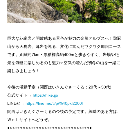
巨大な花崗岩と開放感ある景色が魅力の金勝アルプスへ！鶏冠
山から天狗岩、耳岩を巡る、変化に富んだワクワク周回コース
です。距離約7km・累積標高約400mと歩きやすく、岩場や絶
景を気軽に楽しめるのも魅力✨空気の澄んだ初冬の山を一緒に
楽しみましょう！
今後の活動予定（関西はいきんぐさーくる：20代～50代)
公式サイト→
https://hike.jp/
LINE@→
https://line.me/ti/p/%40pxl2200l
関西はいきんぐさーくるの今後の予定です。興味のある方は、
Ｗｅｂサイトへどうぞ。
●∽∽∽∽∽∽∽∽∽∽∽∽∽∽∽∽∽∽∽∽∽∽∽∽∽●