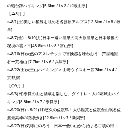
の砲台跡ハイキング[5.6km / Lv.2 / 和歌山県]
【⛰️8月 】
🥾8/1(土)美しい稜線を眺める各務原アルプス[12.3km / Lv.8 / 岐
阜]
🥾8/7(金)～8/10(月)日本一遠い温泉の高天原温泉と日本最後の
秘境の雲ノ平[48.8km / Lv.8 / 富山県]
🥾8/16(日)天然のアスレチックで冒険感を味わおう！芦屋地獄
谷ー荒地山 [7.7km / Lv.6 / 兵庫県]
🥾8/22(土)天王山ハイキング × 山崎ウイスキー館[8km / Lv.4 /
京都府]
【🌕9月 】
🥾9/6(日)奈良の山と酒蔵を楽しむ、ダイトレ・大和葛城山ハイ
キング[8.8km / Lv.7 / 奈良県]
🥾9/20(日)～9/21(月)悠久の佐渡島！大杉鑑賞と佐渡金山眠る佐
渡最高峰の稜線歩き[22.9km / Lv.7 / 新潟県]
🥾9/27(日)気球にのろう！日本一低い山から始まる古墳の街・