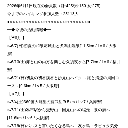
2026年6月1日現在の会員数（計:425/男:150 女:275)
今までのハイキング参加人数：25113人
●∽∽∽∽∽∽∽∽∽∽∽∽∽∽∽∽∽∽∽∽∽∽∽∽∽●
━◆今後の活動情報◆━
【☔6月 】
🥾6/7(日)初夏の和泉葛城山と犬鳴山温泉[11.5km / Lv.6 / 大阪
府]
🥾6/13(土)海と山の両方を楽しむ久須夜ヶ岳[7.7km / Lv.6 / 福井
県]
🥾6/21(日)初夏の初谷渓谷と妙見山ハイク ～滝と清流の周回コ
ース～[9.6km / Lv.5 / 大阪府]
【☀️7月 】
🥾7/4(土)360度大眺望の蘇武岳[9.5km / Lv.7 / 兵庫県]
🥾7/11(土)私市駅から交野山、国見山への縦走、泉の湯へ
[11.6km / Lv.6 / 大阪府]
🥾7/19(日)バルスと言いたくなる島へ！友ヶ島・ラピュタ気分