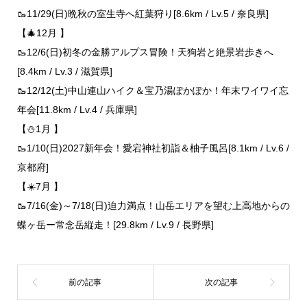
🥾11/29(日)晩秋の室生寺へ紅葉狩り[8.6km / Lv.5 / 奈良県]
【🎄12月 】
🥾12/6(日)初冬の金勝アルプス冒険！天狗岩と絶景岩歩きへ
[8.4km / Lv.3 / 滋賀県]
🥾12/12(土)中山連山ハイク＆宝乃湯ぽかぽか！年末ワイワイ忘
年会[11.8km / Lv.4 / 兵庫県]
【⛄1月 】
🥾1/10(日)2027新年会！愛宕神社初詣＆柚子風呂[8.1km / Lv.6 /
京都府]
【☀️7月 】
🥾7/16(金)～7/18(日)迫力満点！山岳エリアを望む上高地からの
蝶ヶ岳ー常念岳縦走！[29.8km / Lv.9 / 長野県]