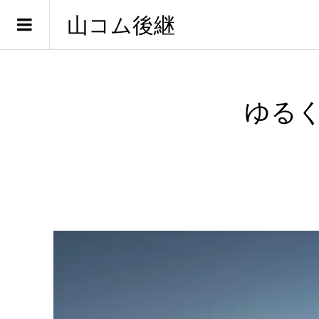
山コム後継
ゆる