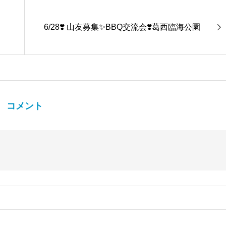
6/28❣️ 山友募集✨BBQ交流会❣️葛西臨海公園
コメント
。