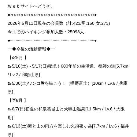
Ｗｅｂサイトへどうぞ。
●∽∽∽∽∽∽∽∽∽∽∽∽∽∽∽∽∽∽∽∽∽∽∽∽∽●
2026年5月11日現在の会員数（計:423/男:150 女:273)
今までのハイキング参加人数：25098人
●∽∽∽∽∽∽∽∽∽∽∽∽∽∽∽∽∽∽∽∽∽∽∽∽∽●
━◆今後の活動情報◆━
【🌿5月 】
🥾5/16(土)～5/17(日)秘境！600年前の生活道、筏師の道[5.7km
/ Lv.2 / 和歌山県]
🥾5/30(土)ワンコ🐕を描こう！（播磨富士）[10km / Lv.6 / 兵庫
県]
【☔6月 】
🥾6/7(日)初夏の和泉葛城山と犬鳴山温泉[11.5km / Lv.6 / 大阪
府]
🥾6/13(土)海と山の両方を楽しむ久須夜ヶ岳[7.7km / Lv.6 / 福井
県]