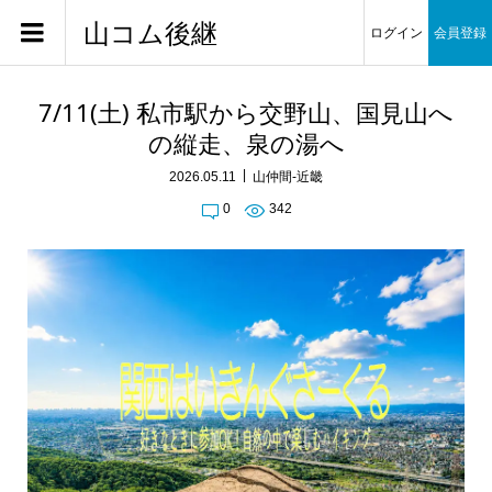
山コム後継
ログイン
会員登録
7/11(土) 私市駅から交野山、国見山へ
の縦走、泉の湯へ
2026.05.11
山仲間-近畿
0
342