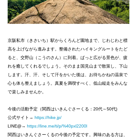
京阪私市（きさいち）駅からくろんど園地まで、じわじわと標
高を上げながら進みます。整備されたハイキングルートをたど
ると、交野山（こうのさん）に到着。ぱっと広がる景色が、疲
れを癒してくれるでしょう。そのまま国見山まで散策し、下山
します。汗、汗、そして汗をかいた後は、お待ちかねの温泉で
心も体も整えましょう。真夏を満喫すべく、低山縦走をみんな
で楽しみませんか。
今後の活動予定（関西はいきんぐさーくる：20代～50代)
公式サイト→
https://hike.jp/
LINE@→
https://line.me/ti/p/%40pxl2200l
関西はいきんぐさーくるの今後の予定です。興味のある方は、