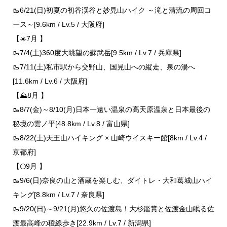
🥾6/21(日)初夏の初谷渓谷と妙見山ハイク ～滝と清流の周回コ
ース～[9.6km / Lv.5 / 大阪府]
【☀️7月 】
🥾7/4(土)360度大眺望の蘇武岳[9.5km / Lv.7 / 兵庫県]
🥾7/11(土)私市駅から交野山、国見山への縦走、泉の湯へ
[11.6km / Lv.6 / 大阪府]
【⛰️8月 】
🥾8/7(金)～8/10(月)日本一遠い温泉の高天原温泉と日本最後の
秘境の雲ノ平[48.8km / Lv.8 / 富山県]
🥾8/22(土)天王山ハイキング × 山崎ウイスキー館[8km / Lv.4 /
京都府]
【🌕9月 】
🥾9/6(日)奈良の山と酒蔵を楽しむ、ダイトレ・大和葛城山ハイ
キング[8.8km / Lv.7 / 奈良県]
🥾9/20(日)～9/21(月)悠久の佐渡島！大杉鑑賞と佐渡金山眠る佐
渡最高峰の稜線歩き[22.9km / Lv.7 / 新潟県]