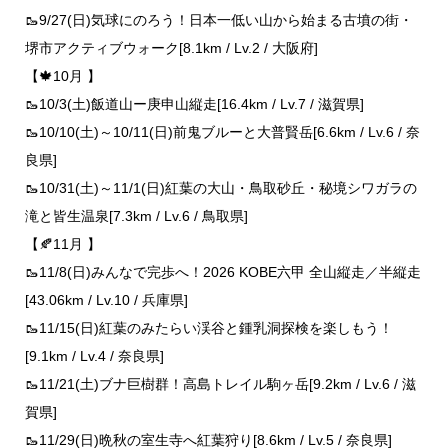
🥾9/27(日)気球にのろう！日本一低い山から始まる古墳の街・
堺市アクティブウォーク[8.1km / Lv.2 / 大阪府]
【🍁10月 】
🥾10/3(土)飯道山ー庚申山縦走[16.4km / Lv.7 / 滋賀県]
🥾10/10(土)～10/11(日)前鬼ブルーと大普賢岳[6.6km / Lv.6 / 奈
良県]
🥾10/31(土)～11/1(日)紅葉の大山・鳥取砂丘・秘境シワガラの
滝と皆生温泉[7.3km / Lv.6 / 鳥取県]
【🍂11月 】
🥾11/8(日)みんなで完歩へ！2026 KOBE六甲 全山縦走／半縦走
[43.06km / Lv.10 / 兵庫県]
🥾11/15(日)紅葉のみたらい渓谷と鍾乳洞探検を楽しもう！
[9.1km / Lv.4 / 奈良県]
🥾11/21(土)ブナ巨樹群！高島トレイル駒ヶ岳[9.2km / Lv.6 / 滋
賀県]
🥾11/29(日)晩秋の室生寺へ紅葉狩り[8.6km / Lv.5 / 奈良県]