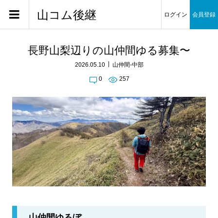
山コム後継
ログイン
会員登録
長野山梨辺りの山仲間ゆる募集〜
2026.05.10
山仲間-中部
0
257
山仲間ゆるぼ