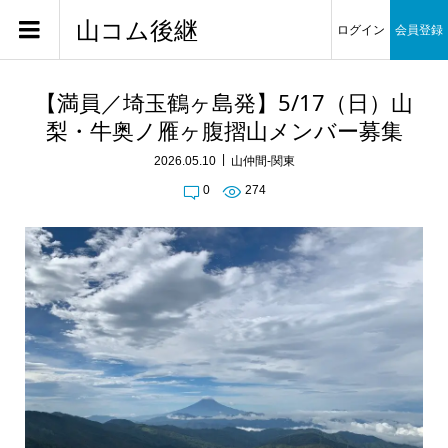
山コム後継
ログイン
会員登録
【満員／埼玉鶴ヶ島発】5/17（日）山
梨・牛奥ノ雁ヶ腹摺山メンバー募集
2026.05.10
山仲間-関東
0
274