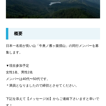
概要
日本一名前が長い山「牛奥ノ雁ヶ腹摺山」の同行メンバーを募
集します。
▼現在参加予定
女性1名、男性2名
メンバーは40代〜50代です。
＊満員となりましたので締切とさせてください。
下記を添えて【メッセージ✉️】からご連絡下さいますと幸いで
す！