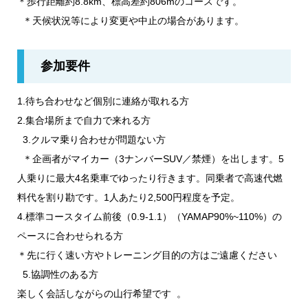
＊歩行距離約8.8km、標高差約806mのコースです。
＊天候状況等により変更や中止の場合があります。
参加要件
1.待ち合わせなど個別に連絡が取れる方
2.集合場所まで自力で来れる方
3.クルマ乗り合わせが問題ない方
＊企画者がマイカー（3ナンバーSUV／禁煙）を出します。5
人乗りに最大4名乗車でゆったり行きます。同乗者で高速代燃
料代を割り勘です。1人あたり2,500円程度を予定。
4.標準コースタイム前後（0.9-1.1）（YAMAP90%~110%）の
ペースに合わせられる方
＊先に行く速い方やトレーニング目的の方はご遠慮ください
5.協調性のある方
楽しく会話しながらの山行希望です 。