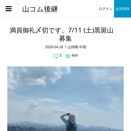
山コム後継
ログイン
会員登録
満員御礼〆切です。7/11 (土)黒斑山
募集
2026.04.18
山仲間-中部
3
404