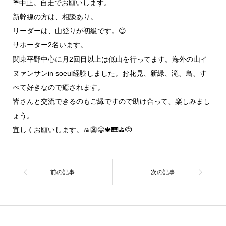
☔中止。自走でお願いします。
新幹線の方は、相談あり。
リーダーは、山登りが初級です。😊
サポーター2名います。
関東平野中心に月2回目以上は低山を行ってます。海外の山イ
ヌァンサンin soeul経験しました。お花見、新緑、滝、鳥、す
べて好きなので癒されます。
皆さんと交流できるのもご縁ですので助け合って、楽しみまし
ょう。
宜しくお願いします。🍙👺😆🍁🎹⛳🫡