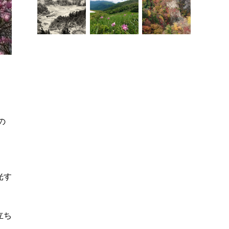
の
光す
立ち