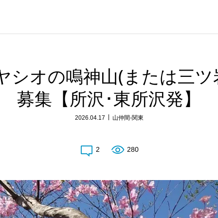
カヤシオの鳴神山(または三ツ岩岳
募集【所沢･東所沢発】
2026.04.17
山仲間-関東
2
280