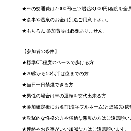
★車の交通費は7,000円(三ツ岩岳8,000円)程度を
★食事や温泉のお金は別途ご用意下さい。
★もちろん 参加費等は必要ありません。
【参加者の条件】
★標準CT程度のペースで歩ける方
★20歳から50代半ば位までの方
★当日一日禁煙できる方
★男性の場合は車の運転を交代出来る方
★参加確定後にお名前(漢字フルネーム)と連絡先(携帯
★攻撃的な性格の方や横柄な態度の方はご遠慮願い
★連絡やお返事がいい加減な方はご遠慮願います。