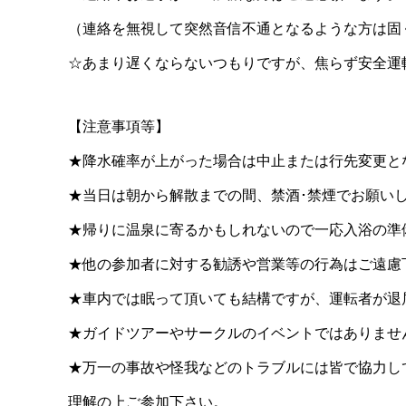
（連絡を無視して突然音信不通となるような方は固
☆あまり遅くならないつもりですが、焦らず安全運
【注意事項等】
★降水確率が上がった場合は中止または行先変更と
★当日は朝から解散までの間、禁酒･禁煙でお願い
★帰りに温泉に寄るかもしれないので一応入浴の準
★他の参加者に対する勧誘や営業等の行為はご遠慮
★車内では眠って頂いても結構ですが、運転者が退
★ガイドツアーやサークルのイベントではありませ
★万一の事故や怪我などのトラブルには皆で協力し
理解の上ご参加下さい。