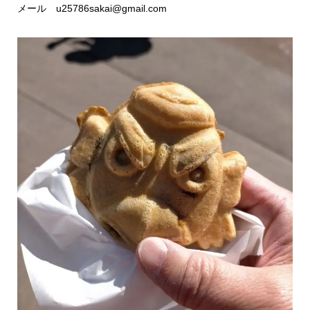
メール u25786sakai@gmail.com