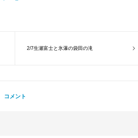
2/7生瀬富士と氷瀑の袋田の滝
コメント