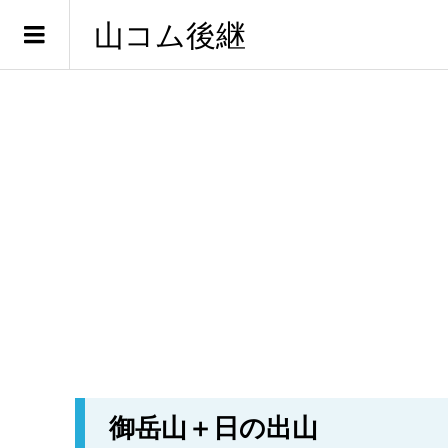
山コム後継
御岳山＋日の出山