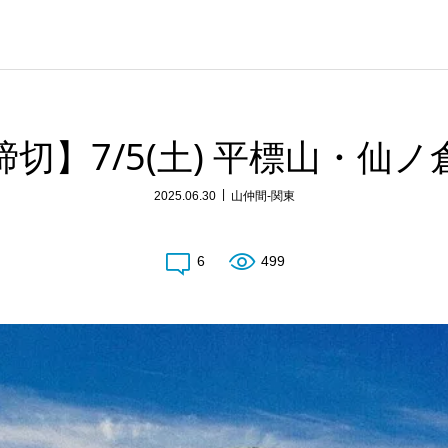
締切】7/5(土) 平標山・仙ノ
2025.06.30
山仲間-関東
6
499