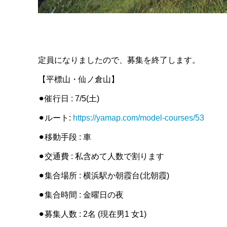
定員になりましたので、募集を終了します。
【平標山・仙ノ倉山】
⚫︎催行日 : 7/5(土)
⚫︎ルート:
https://yamap.com/model-courses/53
⚫︎移動手段 : 車
⚫︎交通費 : 私含めて人数で割ります
⚫︎集合場所 : 横浜駅か朝霞台(北朝霞)
⚫︎集合時間 : 金曜日の夜
⚫︎募集人数 : 2名 (現在男1 女1)