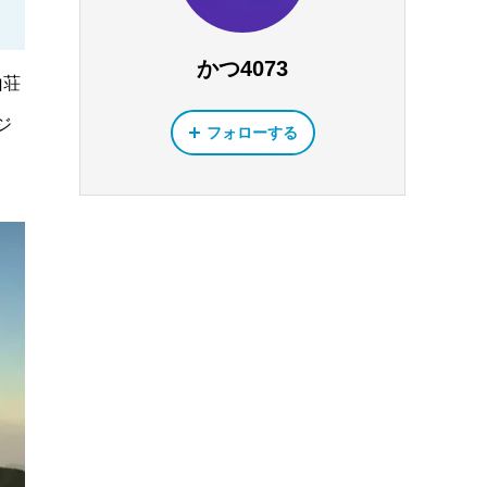
かつ4073
山荘
ジ
フォローする