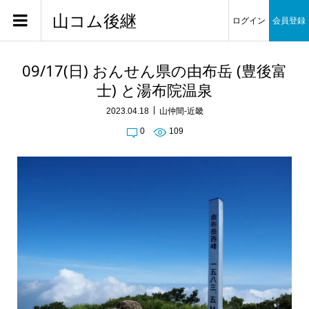
山コム後継
ログイン
会員登録
09/17(日) おんせん県の由布岳 (豊後富
士) と湯布院温泉
2023.04.18
山仲間-近畿
0
109