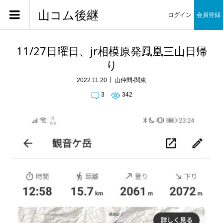
山コム後継
ログイン
会員登録
11/27日曜日、jr相模原発鳳凰三山日帰
り
2022.11.20
山仲間-関東
3
342